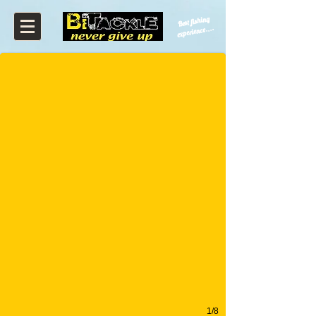
Liquid booster 500 ml
Best fishing
experience....
Spicy crab, tropifruit &3esse!
1/8